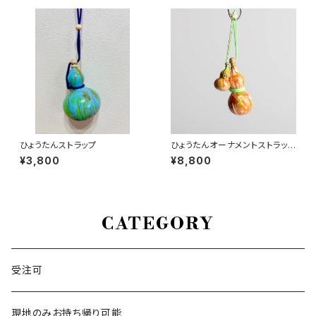
ひょうたんストラップ
ひょうたんオーナメントストラップ
セット
¥3,800
¥8,800
CATEGORY
受注可
現地のみお持ち帰り可能